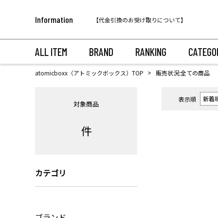
税込11,000円以上のご注文で送料無料！
Information
【代金引換のお受け取りについて】
税込11,000円以上のご注文で送料無料！
ALL ITEM
BRAND
RANKING
CATEGO
atomicboxx（アトミックボックス）TOP
販売状況:全ての商品
表示順
対象商品
件
カテゴリ
ブランド