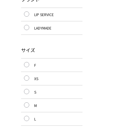
LIP SERVICE
LADYMADE
サイズ
F
XS
S
M
L