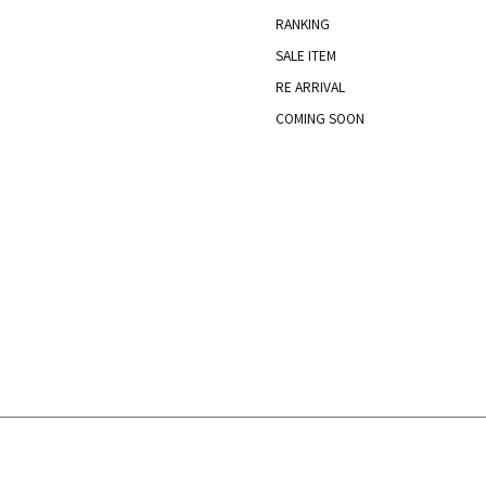
RANKING
SALE ITEM
RE ARRIVAL
COMING SOON