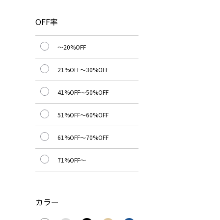
OFF率
～20%OFF
21%OFF～30%OFF
41%OFF～50%OFF
51%OFF～60%OFF
61%OFF～70%OFF
71%OFF～
カラー