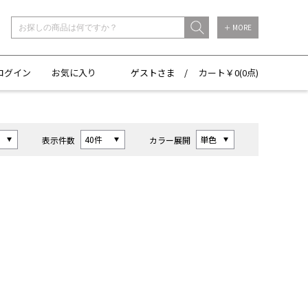
＋ MORE
ログイン
お気に入り
ゲストさま /
カート￥
0(
0点)
表示件数
カラー展開