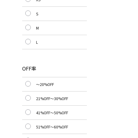
S
M
L
OFF率
～20%OFF
21%OFF～30%OFF
41%OFF～50%OFF
51%OFF～60%OFF