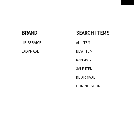
BRAND
SEARCH ITEMS
LIP SERVICE
ALL ITEM
LADYMADE
NEW ITEM
RANKING
SALE ITEM
RE ARRIVAL
COMING SOON