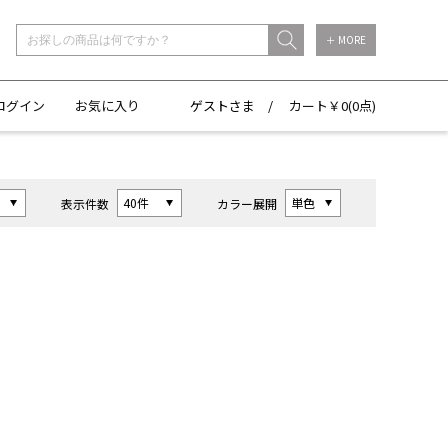
＋ MORE
ログイン
お気に入り
ゲストさま /
カート￥
0(
0点)
表示件数
カラー展開