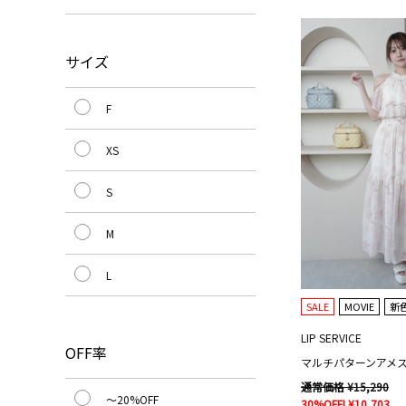
サイズ
F
XS
S
M
L
SALE
MOVIE
新
LIP SERVICE
OFF率
通常価格 ¥15,290
～20%OFF
30%OFF! ¥10,703