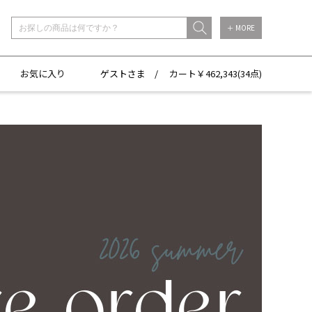
＋ MORE
お気に入り
ゲストさま /
カート￥
462,343(
34点)