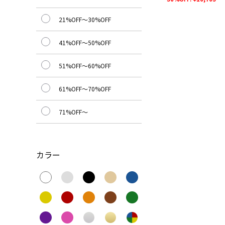
21%OFF～30%OFF
41%OFF～50%OFF
51%OFF～60%OFF
61%OFF～70%OFF
71%OFF～
カラー