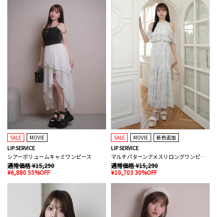
SALE
MOVIE
SALE
MOVIE
新色追加
LIP SERVICE
LIP SERVICE
シアーボリュームキャミワンピース
マルチパターンアメスリロングワンピース
通常価格 ¥15,290
通常価格 ¥15,290
¥6,880 55%OFF
¥10,703 30%OFF