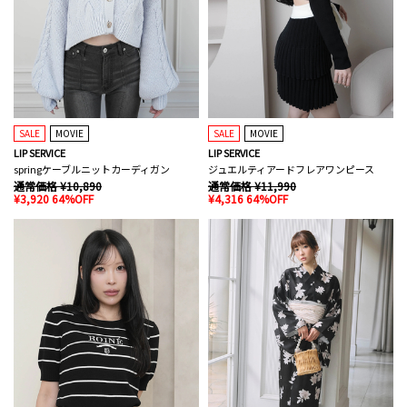
SALE
MOVIE
SALE
MOVIE
LIP SERVICE
LIP SERVICE
springケーブルニットカーディガン
ジュエルティアードフレアワンピース
通常価格 ¥10,890
通常価格 ¥11,990
¥3,920 64%OFF
¥4,316 64%OFF