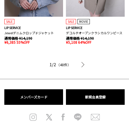
SALE
SALE
MOVIE
LIP SERVICE
LIP SERVICE
Jewelデニムクロップドジャケット
デコルテオープンクラシカルワンピース
通常価格 ¥14,190
通常価格 ¥14,190
¥6,385 55%OFF
¥5,108 64%OFF
次へ
1/2
（48件）
メンバーズカード
新規会員登録