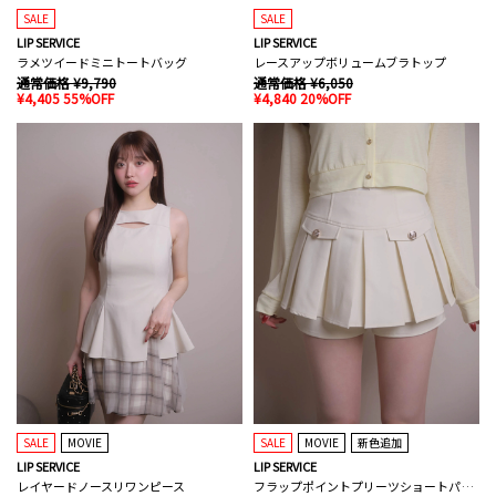
SALE
SALE
LIP SERVICE
LIP SERVICE
ラメツイードミニトートバッグ
レースアップボリュームブラトップ
通常価格 ¥9,790
通常価格 ¥6,050
¥4,405 55%OFF
¥4,840 20%OFF
SALE
MOVIE
SALE
MOVIE
新色追加
LIP SERVICE
LIP SERVICE
レイヤードノースリワンピース
フラップポイントプリーツショートパンツ