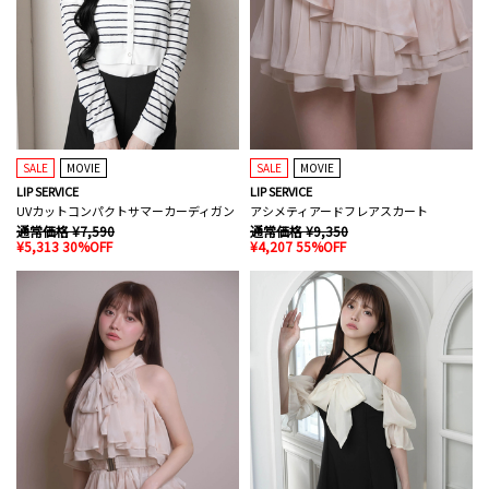
SALE
MOVIE
SALE
MOVIE
LIP SERVICE
LIP SERVICE
UVカットコンパクトサマーカーディガン
アシメティアードフレアスカート
通常価格 ¥7,590
通常価格 ¥9,350
¥5,313 30%OFF
¥4,207 55%OFF