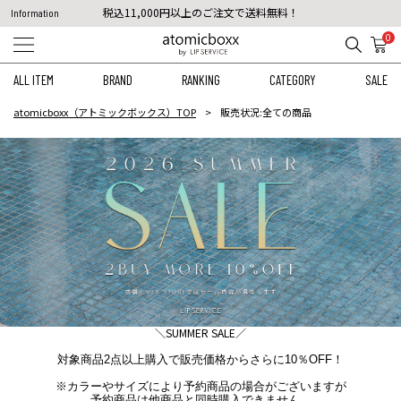
税込11,000円以上のご注文で送料無料！
Information
【重要】予約商品のお支払い方法（代金引換）変更に関するお知らせ
0
ALL ITEM
BRAND
RANKING
CATEGORY
SALE
atomicboxx（アトミックボックス）TOP
販売状況:全ての商品
＼SUMMER SALE／
対象商品2点以上購入で販売価格からさらに10％OFF！
※カラーやサイズにより予約商品の場合がございますが
予約商品は他商品と同時購入できません。