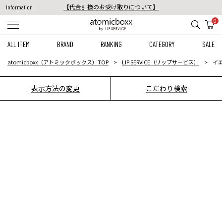
【代金引換のお受け取りについて】
Information
税込11,000円以上のご注文で送料無料！
0
【重要】予約商品のお支払い方法（代金引換）変更に関するお知らせ
ALL ITEM
BRAND
RANKING
CATEGORY
SALE
atomicboxx（アトミックボックス）TOP
LIP SERVICE（リップサービス）
イ
表示方法の変更
こだわり検索