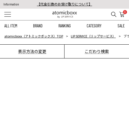
【代金引換のお受け取りについて】
Information
税込11,000円以上のご注文で送料無料！
0
【重要】予約商品のお支払い方法（代金引換）変更に関するお知らせ
ALL ITEM
BRAND
RANKING
CATEGORY
SALE
atomicboxx（アトミックボックス）TOP
LIP SERVICE（リップサービス）
ブラ
表示方法の変更
こだわり検索