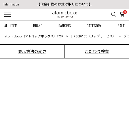
【代金引換のお受け取りについて】
Information
税込11,000円以上のご注文で送料無料！
0
【重要】予約商品のお支払い方法（代金引換）変更に関するお知らせ
ALL ITEM
BRAND
RANKING
CATEGORY
SALE
atomicboxx（アトミックボックス）TOP
LIP SERVICE（リップサービス）
ブ
表示方法の変更
こだわり検索