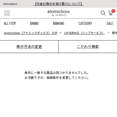
【代金引換のお受け取りについて】
Information
税込11,000円以上のご注文で送料無料！
0
【重要】予約商品のお支払い方法（代金引換）変更に関するお知らせ
ALL ITEM
BRAND
RANKING
CATEGORY
SALE
atomicboxx（アトミックボックス）TOP
LIP SERVICE（リップサービス）
販
表示方法の変更
こだわり検索
条件に一致する商品は見つかりませんでした。
お手数ですが、検索条件を変更してください。