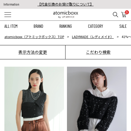
【代金引換のお受け取りについて】
Information
税込11,000円以上のご注文で送料無料！
0
【重要】予約商品のお支払い方法（代金引換）変更に関するお知らせ
ALL ITEM
BRAND
RANKING
CATEGORY
SALE
atomicboxx（アトミックボックス）TOP
LADYMADE（レディメイド）
41%〜
表示方法の変更
こだわり検索