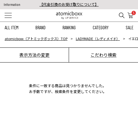
【代金引換のお受け取りについて】
Information
税込11,000円以上のご注文で送料無料！
5
【重要】予約商品のお支払い方法（代金引換）変更に関するお知らせ
ALL ITEM
BRAND
RANKING
CATEGORY
SALE
atomicboxx（アトミックボックス）TOP
LADYMADE（レディメイド）
イエロ
表示方法の変更
こだわり検索
条件に一致する商品は見つかりませんでした。
お手数ですが、検索条件を変更してください。