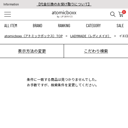
【代金引換のお受け取りについて】
Information
税込11,000円以上のご注文で送料無料！
0
【重要】予約商品のお支払い方法（代金引換）変更に関するお知らせ
ALL ITEM
BRAND
RANKING
CATEGORY
SALE
atomicboxx（アトミックボックス）TOP
LADYMADE（レディメイド）
イエロ
表示方法の変更
こだわり検索
条件に一致する商品は見つかりませんでした。
お手数ですが、検索条件を変更してください。