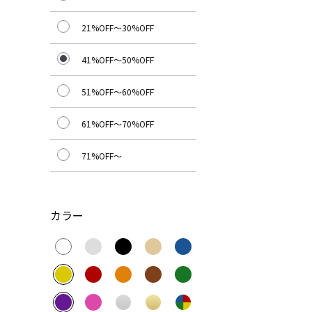
21%OFF～30%OFF
41%OFF～50%OFF
51%OFF～60%OFF
61%OFF～70%OFF
71%OFF～
カラー