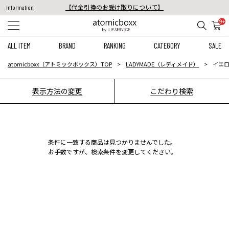
【代金引換のお受け取りについて】
Information
税込11,000円以上のご注文で送料無料！
9+
【重要】予約商品のお支払い方法（代金引換）変更に関するお知らせ
ALL ITEM
BRAND
RANKING
CATEGORY
SALE
atomicboxx（アトミックボックス）TOP
LADYMADE（レディメイド）
イエロ
表示方法の変更
こだわり検索
条件に一致する商品は見つかりませんでした。
お手数ですが、検索条件を変更してください。