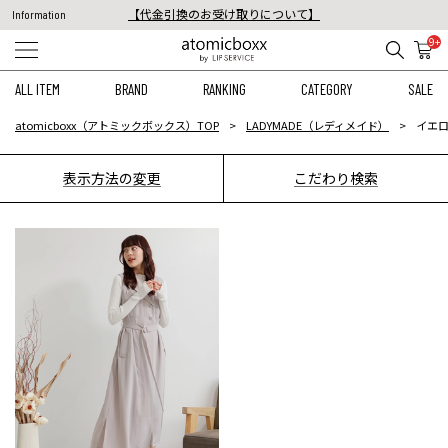
【代金引換のお受け取りについて】
Information
税込11,000円以上のご注文で送料無料！
9+
【重要】予約商品のお支払い方法（代金引換）変更に関するお知らせ
ALL ITEM
BRAND
RANKING
CATEGORY
SALE
atomicboxx（アトミックボックス）TOP
LADYMADE（レディメイド）
イエロ
表示方法の変更
こだわり検索