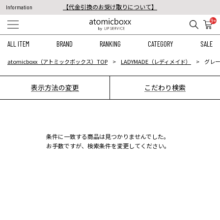
【代金引換のお受け取りについて】
Information
税込11,000円以上のご注文で送料無料！
9+
【重要】予約商品のお支払い方法（代金引換）変更に関するお知らせ
ALL ITEM
BRAND
RANKING
CATEGORY
SALE
atomicboxx（アトミックボックス）TOP
LADYMADE（レディメイド）
グレー
表示方法の変更
こだわり検索
条件に一致する商品は見つかりませんでした。
お手数ですが、検索条件を変更してください。