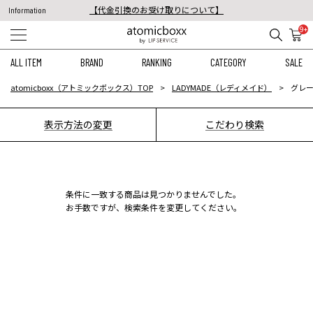
【代金引換のお受け取りについて】
Information
税込11,000円以上のご注文で送料無料！
9+
【重要】予約商品のお支払い方法（代金引換）変更に関するお知らせ
ALL ITEM
BRAND
RANKING
CATEGORY
SALE
atomicboxx（アトミックボックス）TOP
LADYMADE（レディメイド）
グレー
表示方法の変更
こだわり検索
条件に一致する商品は見つかりませんでした。
お手数ですが、検索条件を変更してください。