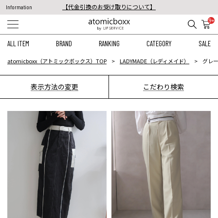
【代金引換のお受け取りについて】
Information
税込11,000円以上のご注文で送料無料！
9+
【重要】予約商品のお支払い方法（代金引換）変更に関するお知らせ
ALL ITEM
BRAND
RANKING
CATEGORY
SALE
atomicboxx（アトミックボックス）TOP
LADYMADE（レディメイド）
グレー
表示方法の変更
こだわり検索