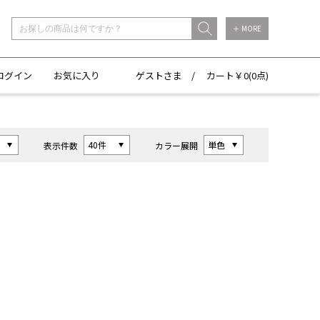
＋ MORE
ログイン
お気に入り
ゲストさま /
カート￥
0(
0点)
表示件数
カラー展開