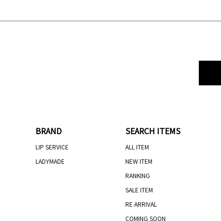
BRAND
SEARCH ITEMS
LIP SERVICE
ALL ITEM
LADYMADE
NEW ITEM
RANKING
SALE ITEM
RE ARRIVAL
COMING SOON