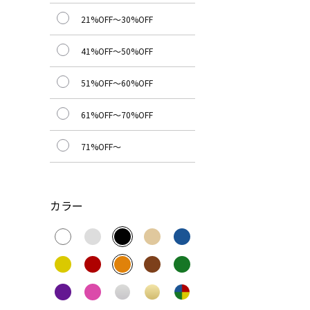
21%OFF～30%OFF
41%OFF～50%OFF
51%OFF～60%OFF
61%OFF～70%OFF
71%OFF～
カラー