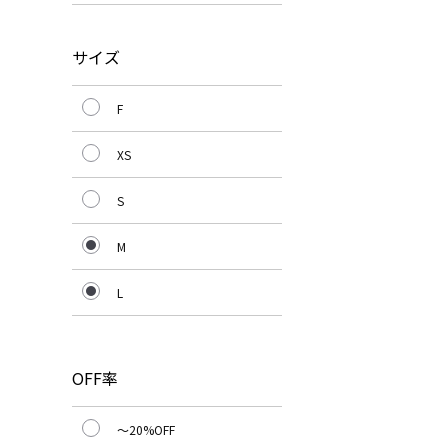
サイズ
F
XS
S
M
L
OFF率
～20%OFF