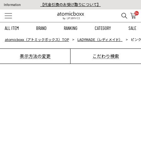
【代金引換のお受け取りについて】
Information
税込11,000円以上のご注文で送料無料！
9+
【重要】予約商品のお支払い方法（代金引換）変更に関するお知らせ
ALL ITEM
BRAND
RANKING
CATEGORY
SALE
atomicboxx（アトミックボックス）TOP
LADYMADE（レディメイド）
ピンク
表示方法の変更
こだわり検索