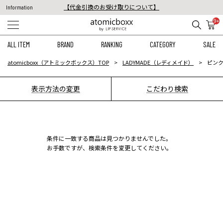
【代金引換のお受け取りについて】
Information
税込11,000円以上のご注文で送料無料！
9+
【重要】予約商品のお支払い方法（代金引換）変更に関するお知らせ
ALL ITEM
BRAND
RANKING
CATEGORY
SALE
atomicboxx（アトミックボックス）TOP
LADYMADE（レディメイド）
ピンク
表示方法の変更
こだわり検索
条件に一致する商品は見つかりませんでした。
お手数ですが、検索条件を変更してください。