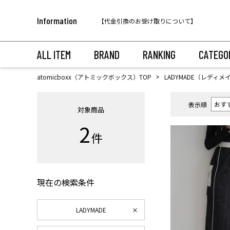
税込11,000円以上のご注文で送料無料！
Information
【代金引換のお受け取りについて】
税込11,000円以上のご注文で送料無料！
ALL ITEM
BRAND
RANKING
CATEGO
atomicboxx（アトミックボックス）TOP
LADYMADE（レディメ
表示順
対象商品
2
件
現在の検索条件
LADYMADE