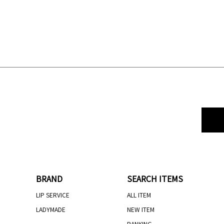
BRAND
SEARCH ITEMS
LIP SERVICE
ALL ITEM
LADYMADE
NEW ITEM
RANKING