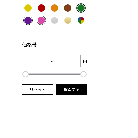
価格帯
～
円
リセット
検索する