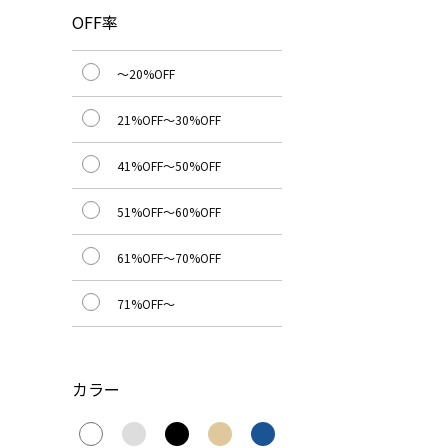
OFF率
～20%OFF
21%OFF～30%OFF
41%OFF～50%OFF
51%OFF～60%OFF
61%OFF～70%OFF
71%OFF～
カラー