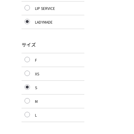
LIP SERVICE
LADYMADE
サイズ
F
XS
S
M
L