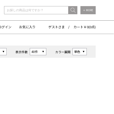
＋ MORE
ログイン
お気に入り
ゲストさま /
カート￥
0(
0点)
表示件数
カラー展開