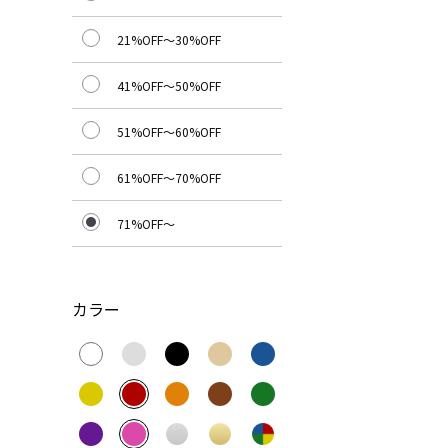
21%OFF～30%OFF
41%OFF～50%OFF
51%OFF～60%OFF
61%OFF～70%OFF
71%OFF～
カラー