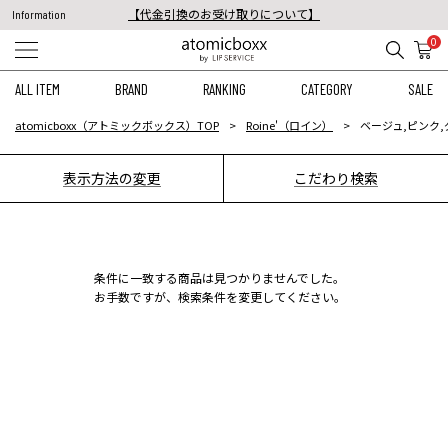
【代金引換のお受け取りについて】
Information
税込11,000円以上のご注文で送料無料！
0
【重要】予約商品のお支払い方法（代金引換）変更に関するお知らせ
ALL ITEM
BRAND
RANKING
CATEGORY
SALE
atomicboxx（アトミックボックス）TOP
Roine'（ロイン）
ベージュ,ピンク,
表示方法の変更
こだわり検索
条件に一致する商品は見つかりませんでした。
お手数ですが、検索条件を変更してください。