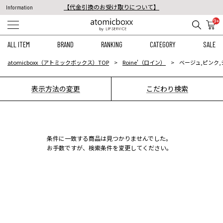
【代金引換のお受け取りについて】
Information
税込11,000円以上のご注文で送料無料！
9+
【重要】予約商品のお支払い方法（代金引換）変更に関するお知らせ
ALL ITEM
BRAND
RANKING
CATEGORY
SALE
atomicboxx（アトミックボックス）TOP
Roine'（ロイン）
ベージュ,ピンク,
表示方法の変更
こだわり検索
条件に一致する商品は見つかりませんでした。
お手数ですが、検索条件を変更してください。