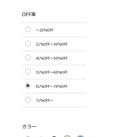
OFF率
～20%OFF
21%OFF～30%OFF
41%OFF～50%OFF
51%OFF～60%OFF
61%OFF～70%OFF
71%OFF～
カラー