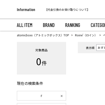
Information
【代金引換のお受け取りについて】
税込11,000円以上のご注文で送料無料！
ALL ITEM
BRAND
RANKING
CATEGO
atomicboxx（アトミックボックス）TOP
Roine'（ロイン）
表示順
対象商品
0
件
現在の検索条件
F