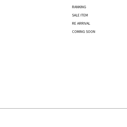
RANKING
SALE ITEM
RE ARRIVAL
COMING SOON