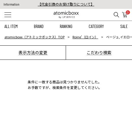
【代金引換のお受け取りについて】
Information
税込11,000円以上のご注文で送料無料！
0
【重要】予約商品のお支払い方法（代金引換）変更に関するお知らせ
ALL ITEM
BRAND
RANKING
CATEGORY
SALE
atomicboxx（アトミックボックス）TOP
Roine'（ロイン）
ベージュ,イエロー
表示方法の変更
こだわり検索
条件に一致する商品は見つかりませんでした。
お手数ですが、検索条件を変更してください。