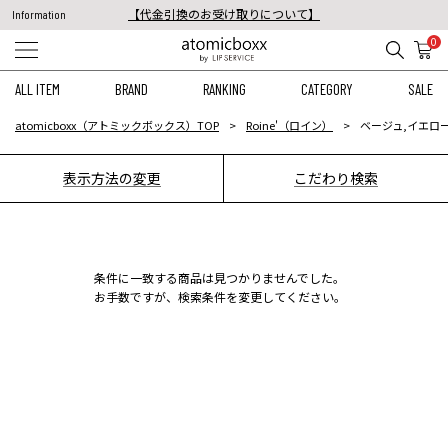
【代金引換のお受け取りについて】
Information
税込11,000円以上のご注文で送料無料！
0
【重要】予約商品のお支払い方法（代金引換）変更に関するお知らせ
ALL ITEM
BRAND
RANKING
CATEGORY
SALE
atomicboxx（アトミックボックス）TOP
Roine'（ロイン）
ベージュ,イエロー
表示方法の変更
こだわり検索
条件に一致する商品は見つかりませんでした。
お手数ですが、検索条件を変更してください。