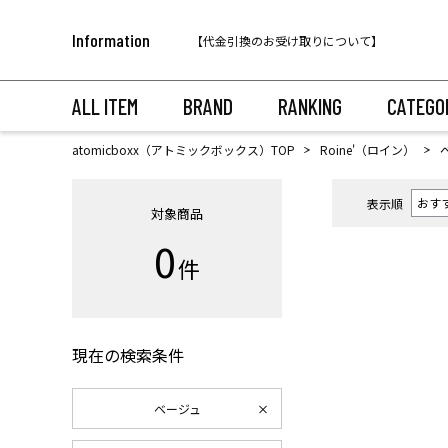
税込11,000円以上のご注文で送料無料！
Information
【代金引換のお受け取りについて】
税込11,000円以上のご注文で送料無料！
ALL ITEM
BRAND
RANKING
CATEGO
atomicboxx（アトミックボックス）TOP
Roine'（ロイン）
表示順
対象商品
0
件
現在の検索条件
ベージュ