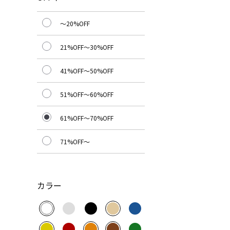
～20%OFF
21%OFF～30%OFF
41%OFF～50%OFF
51%OFF～60%OFF
61%OFF～70%OFF
71%OFF～
カラー