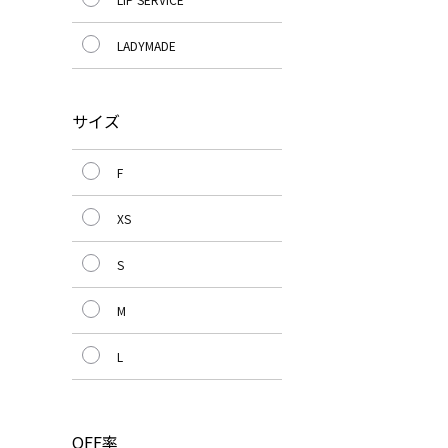
LADYMADE
サイズ
F
XS
S
M
L
OFF率