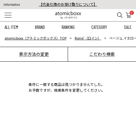
【代金引換のお受け取りについて】
Information
税込11,000円以上のご注文で送料無料！
0
【重要】予約商品のお支払い方法（代金引換）変更に関するお知らせ
ALL ITEM
BRAND
RANKING
CATEGORY
SALE
atomicboxx（アトミックボックス）TOP
Roine'（ロイン）
ベージュ,イエロー
表示方法の変更
こだわり検索
条件に一致する商品は見つかりませんでした。
お手数ですが、検索条件を変更してください。