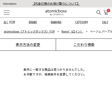
【代金引換のお受け取りについて】
Information
税込11,000円以上のご注文で送料無料！
0
【重要】予約商品のお支払い方法（代金引換）変更に関するお知らせ
ALL ITEM
BRAND
RANKING
CATEGORY
SALE
atomicboxx（アトミックボックス）TOP
Roine'（ロイン）
ベージュ,パープル
表示方法の変更
こだわり検索
条件に一致する商品は見つかりませんでした。
お手数ですが、検索条件を変更してください。