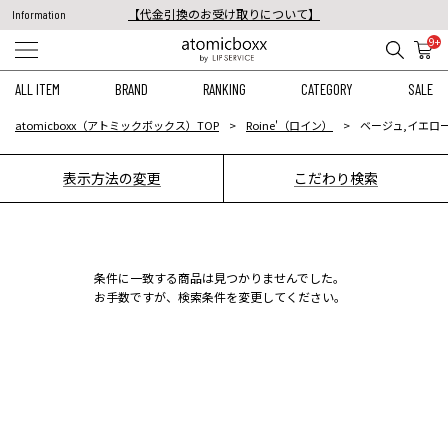
【代金引換のお受け取りについて】
Information
税込11,000円以上のご注文で送料無料！
9+
【重要】予約商品のお支払い方法（代金引換）変更に関するお知らせ
ALL ITEM
BRAND
RANKING
CATEGORY
SALE
atomicboxx（アトミックボックス）TOP
Roine'（ロイン）
ベージュ,イエロー
表示方法の変更
こだわり検索
条件に一致する商品は見つかりませんでした。
お手数ですが、検索条件を変更してください。