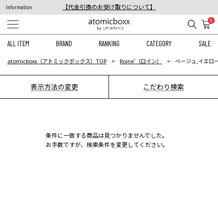
【代金引換のお受け取りについて】
Information
税込11,000円以上のご注文で送料無料！
0
【重要】予約商品のお支払い方法（代金引換）変更に関するお知らせ
ALL ITEM
BRAND
RANKING
CATEGORY
SALE
atomicboxx（アトミックボックス）TOP
Roine'（ロイン）
ベージュ,イエロー
表示方法の変更
こだわり検索
条件に一致する商品は見つかりませんでした。
お手数ですが、検索条件を変更してください。