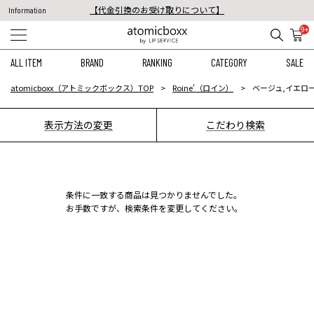
【代金引換のお受け取りについて】
Information
税込11,000円以上のご注文で送料無料！
9+
【重要】予約商品のお支払い方法（代金引換）変更に関するお知らせ
ALL ITEM
BRAND
RANKING
CATEGORY
SALE
atomicboxx（アトミックボックス）TOP
Roine'（ロイン）
ベージュ,イエロー
表示方法の変更
こだわり検索
条件に一致する商品は見つかりませんでした。
お手数ですが、検索条件を変更してください。