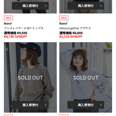
再入荷受付
再入荷受付
SALE
SALE
Roine'
Roine'
アシメレイヤードSET トップス
Volume gather ブラウス
通常価格 ¥9,500
通常価格 ¥8,800
¥4,749 50%OFF
¥3,520 60%OFF
SOLD OUT
SOLD OUT
再入荷受付
再入荷受付