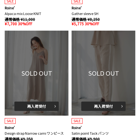
SALE
SALE
Roine'
Roine'
Alpaca mix Loose KNIT
Gather sleeve SH
通常価格 ¥11,000
通常価格 ¥8,250
¥7,700 30%OFF
¥5,775 30%OFF
SOLD OUT
SOLD OUT
再入荷受付
再入荷受付
SALE
SALE
Roine'
Roine'
Design strap Narrow cami ワンピース
Satin point Tack パンツ
通常価格 ¥9,350
通常価格 ¥9,900