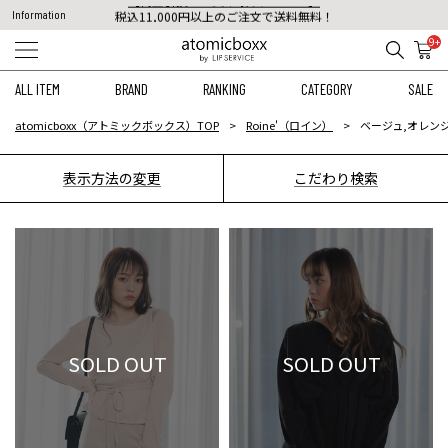
税込11,000円以上のご注文で送料無料！
Information
【重要】予約商品のお支払い方法（代金引換）変更に関するお知らせ
9+
ALL ITEM
BRAND
RANKING
CATEGORY
SALE
atomicboxx（アトミックボックス）TOP
Roine'（ロイン）
ベージュ,オレンジ
表示方法の変更
こだわり検索
SOLD OUT
SOLD OUT