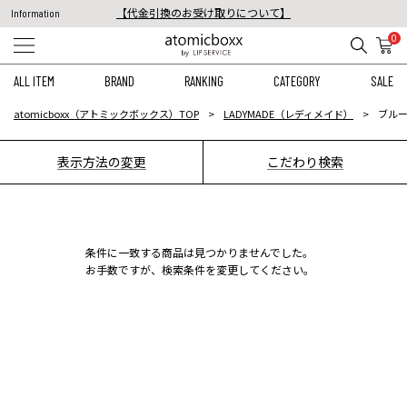
【代金引換のお受け取りについて】
Information
税込11,000円以上のご注文で送料無料！
0
【重要】予約商品のお支払い方法（代金引換）変更に関するお知らせ
ALL ITEM
BRAND
RANKING
CATEGORY
SALE
atomicboxx（アトミックボックス）TOP
LADYMADE（レディメイド）
ブルー
表示方法の変更
こだわり検索
条件に一致する商品は見つかりませんでした。
お手数ですが、検索条件を変更してください。