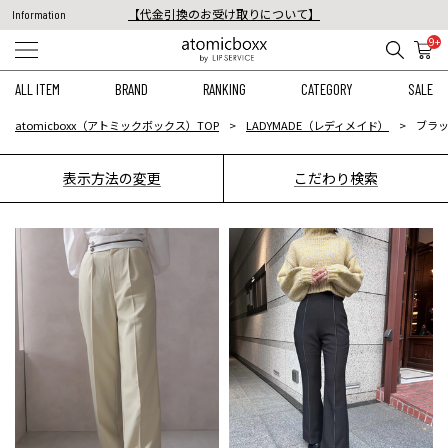
【代金引換のお受け取りについて】
Information
税込11,000円以上のご注文で送料無料！
9+
【重要】予約商品のお支払い方法（代金引換）変更に関するお知らせ
ALL ITEM
BRAND
RANKING
CATEGORY
SALE
atomicboxx（アトミックボックス）TOP
LADYMADE（レディメイド）
ブラッ
表示方法の変更
こだわり検索