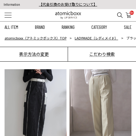
【代金引換のお受け取りについて】
Information
税込11,000円以上のご注文で送料無料！
9+
【重要】予約商品のお支払い方法（代金引換）変更に関するお知らせ
ALL ITEM
BRAND
RANKING
CATEGORY
SALE
atomicboxx（アトミックボックス）TOP
LADYMADE（レディメイド）
ブラッ
表示方法の変更
こだわり検索