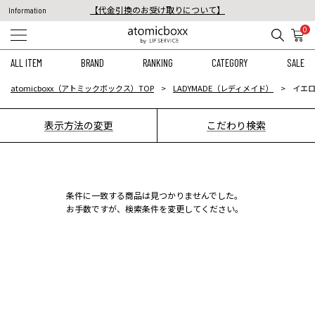
【代金引換のお受け取りについて】
Information
税込11,000円以上のご注文で送料無料！
0
【重要】予約商品のお支払い方法（代金引換）変更に関するお知らせ
ALL ITEM
BRAND
RANKING
CATEGORY
SALE
atomicboxx（アトミックボックス）TOP
LADYMADE（レディメイド）
イエロ
表示方法の変更
こだわり検索
条件に一致する商品は見つかりませんでした。
お手数ですが、検索条件を変更してください。