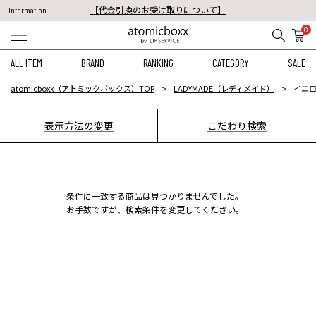
【代金引換のお受け取りについて】
Information
税込11,000円以上のご注文で送料無料！
0
【重要】予約商品のお支払い方法（代金引換）変更に関するお知らせ
ALL ITEM
BRAND
RANKING
CATEGORY
SALE
atomicboxx（アトミックボックス）TOP
LADYMADE（レディメイド）
イエロ
表示方法の変更
こだわり検索
条件に一致する商品は見つかりませんでした。
お手数ですが、検索条件を変更してください。