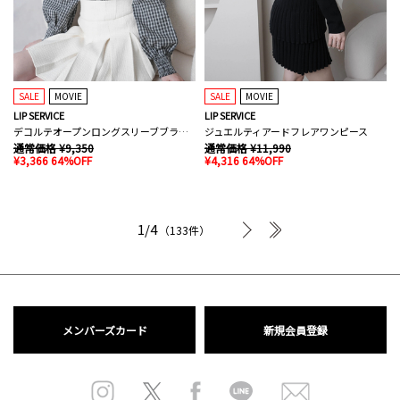
SALE
MOVIE
SALE
MOVIE
LIP SERVICE
LIP SERVICE
デコルテオープンロングスリーブブラウス
ジュエルティアードフレアワンピース
通常価格 ¥9,350
通常価格 ¥11,990
¥3,366 64%OFF
¥4,316 64%OFF
次へ
最後へ
1/4
（133件）
メンバーズカード
新規会員登録