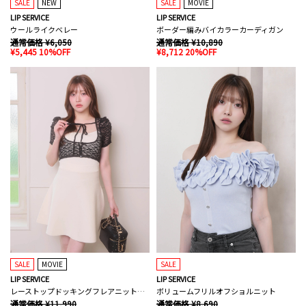
SALE
NEW
SALE
MOVIE
LIP SERVICE
LIP SERVICE
ウールライクベレー
ボーダー編みバイカラーカーディガン
通常価格 ¥6,050
通常価格 ¥10,890
¥5,445 10%OFF
¥8,712 20%OFF
SALE
MOVIE
SALE
LIP SERVICE
LIP SERVICE
レーストップドッキングフレアニットワンピース
ボリュームフリルオフショルニット
通常価格 ¥11,990
通常価格 ¥8,690