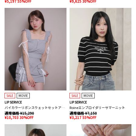
¥5,197 55%OFF
¥9,625 30%OFF
SALE
MOVIE
SALE
MOVIE
LIP SERVICE
LIP SERVICE
バイカラーリボンスウェットセットアップ
Roineエンブロイダリーサマーニット
通常価格 ¥15,290
通常価格 ¥7,150
¥10,703 30%OFF
¥3,217 55%OFF