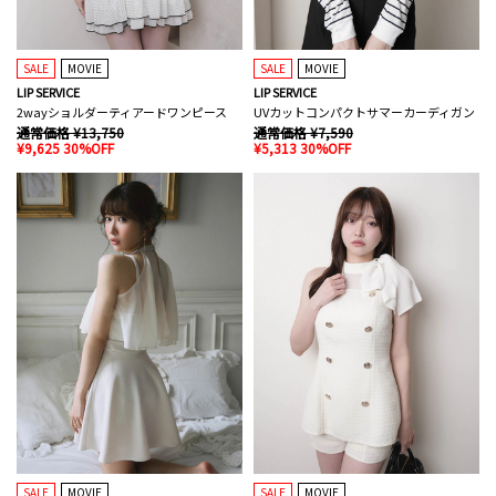
SALE
MOVIE
SALE
MOVIE
LIP SERVICE
LIP SERVICE
2wayショルダーティアードワンピース
UVカットコンパクトサマーカーディガン
通常価格 ¥13,750
通常価格 ¥7,590
¥9,625 30%OFF
¥5,313 30%OFF
SALE
MOVIE
SALE
MOVIE