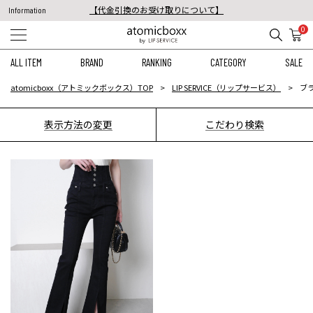
【代金引換のお受け取りについて】
Information
税込11,000円以上のご注文で送料無料！
0
【重要】予約商品のお支払い方法（代金引換）変更に関するお知らせ
ALL ITEM
BRAND
RANKING
CATEGORY
SALE
atomicboxx（アトミックボックス）TOP
LIP SERVICE（リップサービス）
ブ
表示方法の変更
こだわり検索