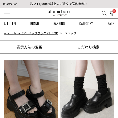
税込11,000円以上のご注文で送料無料！
Information
【重要】予約商品のお支払い方法（代金引換）変更に関するお知らせ
0
ALL ITEM
BRAND
RANKING
CATEGORY
SALE
atomicboxx（アトミックボックス）TOP
ブラック
表示方法の変更
こだわり検索