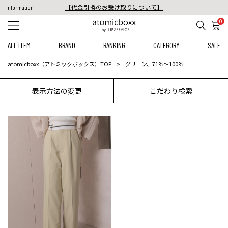
【代金引換のお受け取りについて】
Information
税込11,000円以上のご注文で送料無料！
0
【重要】予約商品のお支払い方法（代金引換）変更に関するお知らせ
ALL ITEM
BRAND
RANKING
CATEGORY
SALE
atomicboxx（アトミックボックス）TOP
グリーン、71%〜100%
表示方法の変更
こだわり検索