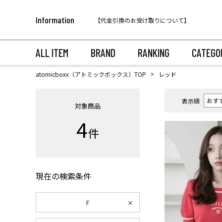
税込11,000円以上のご注文で送料無料！
Information
【代金引換のお受け取りについて】
税込11,000円以上のご注文で送料無料！
ALL ITEM
BRAND
RANKING
CATEGO
atomicboxx（アトミックボックス）TOP
レッド
表示順
対象商品
4
件
現在の検索条件
F