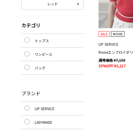
レッド
カテゴリ
SALE
MOVIE
トップス
LIP SERVICE
Roineエンブロイダ
ワンピース
通常価格 ¥7,150
55%OFF! ¥3,217
バッグ
ブランド
LIP SERVICE
LADYMADE