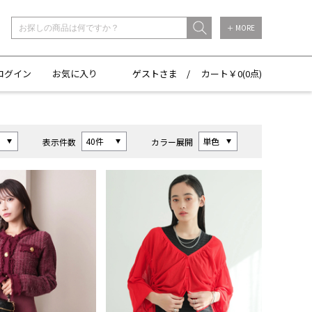
＋ MORE
ログイン
お気に入り
ゲストさま /
カート￥
0(
0点)
表示件数
カラー展開