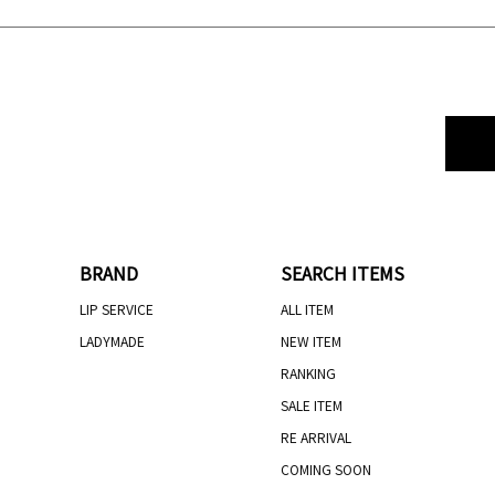
BRAND
SEARCH ITEMS
LIP SERVICE
ALL ITEM
LADYMADE
NEW ITEM
RANKING
SALE ITEM
RE ARRIVAL
COMING SOON