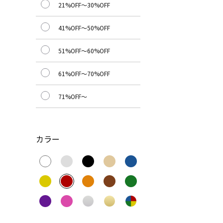
21%OFF～30%OFF
41%OFF～50%OFF
51%OFF～60%OFF
61%OFF～70%OFF
71%OFF～
カラー