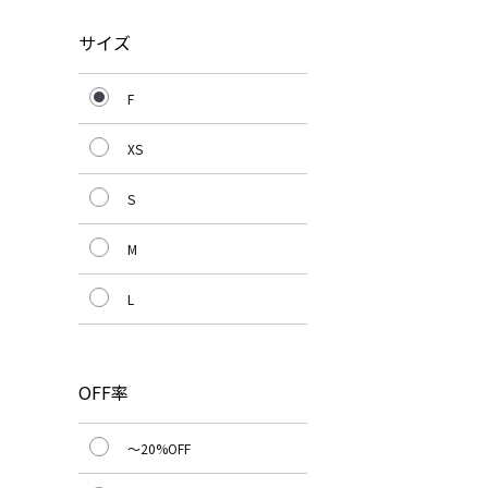
サイズ
F
XS
S
M
L
OFF率
～20%OFF