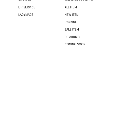
LIP SERVICE
ALL ITEM
LADYMADE
NEW ITEM
RANKING
SALE ITEM
RE ARRIVAL
COMING SOON