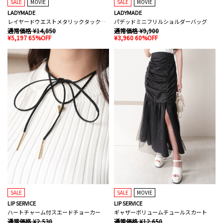
SALE
MOVIE
SALE
MOVIE
LADYMADE
LADYMADE
レイヤードウエストメタリックタックパンツ
パデッドミニフリルショルダーバッグ
通常価格 ¥14,850
通常価格 ¥9,900
¥5,197 65%OFF
¥3,960 60%OFF
SALE
SALE
MOVIE
LIP SERVICE
LIP SERVICE
ハートチャーム付スエードチョーカー
ギャザーボリュームチュールスカート
通常価格 ¥2,530
通常価格 ¥12,650