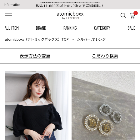
税込11,000円以上のご注文で送料無料！
Information
【重要】予約商品のお支払い方法（代金引換）変更に関するお知らせ
0
ALL ITEM
BRAND
RANKING
CATEGORY
SALE
atomicboxx（アトミックボックス）TOP
シルバー,オレンジ
表示方法の変更
こだわり検索