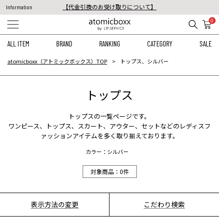
【代金引換のお受け取りについて】
Information
税込11,000円以上のご注文で送料無料！
0
【重要】予約商品のお支払い方法（代金引換）変更に関するお知らせ
ALL ITEM
BRAND
RANKING
CATEGORY
SALE
atomicboxx（アトミックボックス）TOP
トップス、シルバー
トップス
トップス
の一覧ページです。
ワンピース
、
トップス
、
スカート
、
アウター
、
セット
などのレディスフ
ァッションアイテムを多く取り揃えております。
カラー：シルバー
対象商品：
0
件
表示方法の変更
こだわり検索