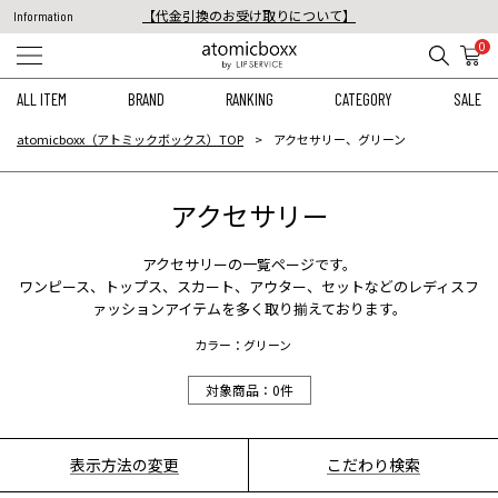
【代金引換のお受け取りについて】
Information
税込11,000円以上のご注文で送料無料！
0
【重要】予約商品のお支払い方法（代金引換）変更に関するお知らせ
ALL ITEM
BRAND
RANKING
CATEGORY
SALE
atomicboxx（アトミックボックス）TOP
アクセサリー、グリーン
アクセサリー
アクセサリー
の一覧ページです。
ワンピース
、
トップス
、
スカート
、
アウター
、
セット
などのレディスフ
ァッションアイテムを多く取り揃えております。
カラー：グリーン
対象商品：
0
件
表示方法の変更
こだわり検索