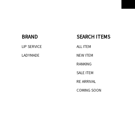
BRAND
SEARCH ITEMS
LIP SERVICE
ALL ITEM
LADYMADE
NEW ITEM
RANKING
SALE ITEM
RE ARRIVAL
COMING SOON