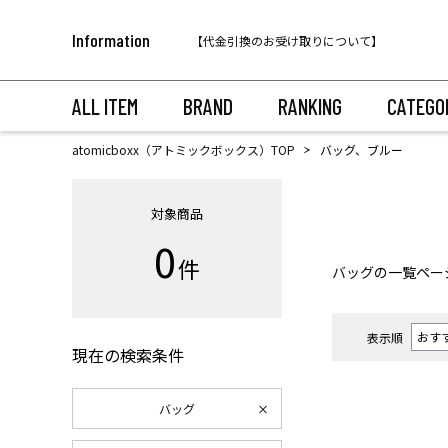
税込11,000円以上のご注文で送料無料！
Information
【代金引換のお受け取りについて】
税込11,000円以上のご注文で送料無料！
ALL ITEM
BRAND
RANKING
CATEGO
atomicboxx（アトミックボックス）TOP
バッグ、ブルー
対象商品
0
件
バッグ
の一覧ペー
表示順
現在の検索条件
バッグ