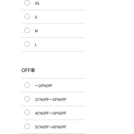
XS
S
M
L
OFF率
～20%OFF
21%OFF～30%OFF
41%OFF～50%OFF
51%OFF～60%OFF