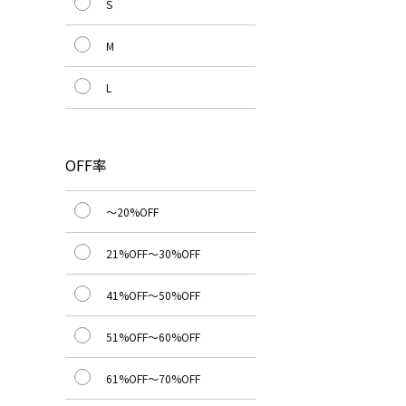
S
M
L
OFF率
～20%OFF
21%OFF～30%OFF
41%OFF～50%OFF
51%OFF～60%OFF
61%OFF～70%OFF