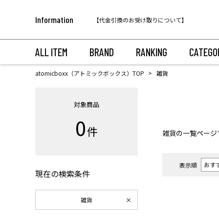
税込11,000円以上のご注文で送料無料！
Information
【代金引換のお受け取りについて】
税込11,000円以上のご注文で送料無料！
ALL ITEM
BRAND
RANKING
CATEGO
atomicboxx（アトミックボックス）TOP
雑貨
対象商品
0
件
雑貨
の一覧ページ
表示順
現在の検索条件
雑貨