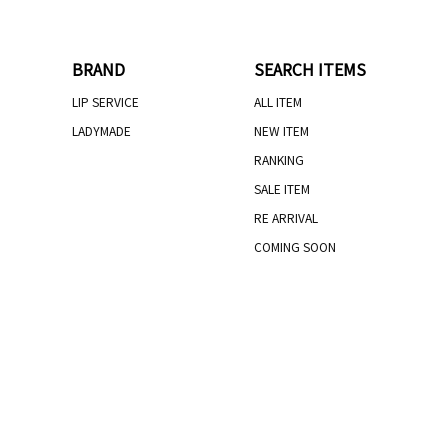
BRAND
SEARCH ITEMS
LIP SERVICE
ALL ITEM
LADYMADE
NEW ITEM
RANKING
SALE ITEM
RE ARRIVAL
COMING SOON