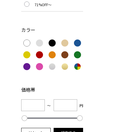
71%OFF～
カラー
価格帯
～
円